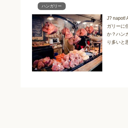
ハンガリー
J? nap
ガリーに
か？ハン
り多いと