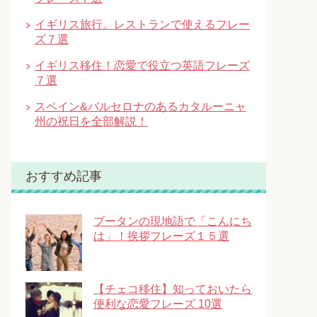
イギリス旅行。レストランで使えるフレー
ズ７選
イギリス移住！恋愛で役立つ英語フレーズ
７選
スペイン&バルセロナのあるカタルーニャ
州の祝日を全部解説！
おすすめ記事
ブータンの現地語で「こんにち
は」！挨拶フレーズ１５選
【チェコ移住】知っておいたら
便利な恋愛フレーズ 10選