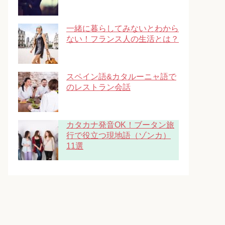
一緒に暮らしてみないとわから
ない！フランス人の生活とは？
スペイン語&カタルーニャ語で
のレストラン会話
カタカナ発音OK！ブータン旅
行で役立つ現地語（ゾンカ）
11選