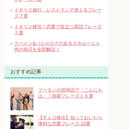
イギリス旅行。レストランで使えるフレー
ズ７選
イギリス移住！恋愛で役立つ英語フレーズ
７選
スペイン&バルセロナのあるカタルーニャ
州の祝日を全部解説！
おすすめ記事
ブータンの現地語で「こんにち
は」！挨拶フレーズ１５選
【チェコ移住】知っておいたら
便利な恋愛フレーズ 10選