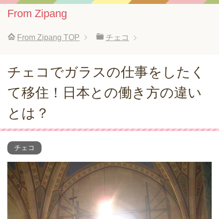
From Zipang
From Zipang
TOP
チェコ
チェコでガラスの仕事をしたく
て移住！日本との働き方の違い
とは？
チェコ