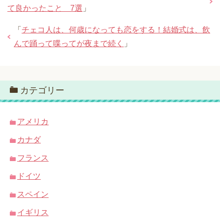
て良かったこと 7選
」
「
チェコ人は、何歳になっても恋をする！結婚式は、飲
んで踊って喋ってが夜まで続く
」
カテゴリー
アメリカ
カナダ
フランス
ドイツ
スペイン
イギリス