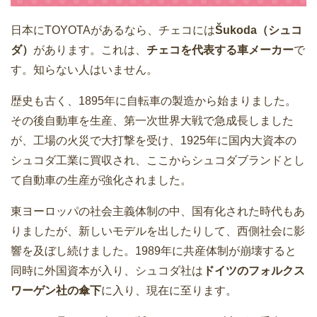
日本にTOYOTAがあるなら、チェコには
Šukoda（シュコ
ダ）
があります。これは、
チェコを代表する車メーカー
で
す。知らない人はいません。
歴史も古く、1895年に自転車の製造から始まりました。
その後自動車を生産、第一次世界大戦で急成長しました
が、工場の火災で大打撃を受け、1925年に国内大資本の
シュコダ工業に買収され、ここからシュコダブランドとし
て自動車の生産が強化されました。
東ヨーロッパの社会主義体制の中、国有化された時代もあ
りましたが、新しいモデルを出したりして、西側社会に影
響を及ぼし続けました。1989年に共産体制が崩壊すると
同時に外国資本が入り、シュコダ社は
ドイツのフォルクス
ワーゲン社の傘下
に入り、現在に至ります。