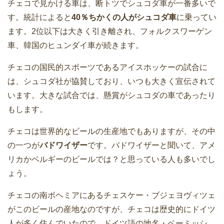
チェコで見かける車は、断トツでシュコダ車が一番多いで
す。統計によると
40％ちかくの人がシュコダ車
に乗ってい
ます。2位以下は大きく引き離され、フォルクスワーゲン
車、韓国のヒュンダイ車が続きます。
チェコの国民的スポーツであるアイスホッケーの試合に
は、シュコダ社が協賛しており、いつも大きく宣伝されて
います。大きな試合では、懸賞がシュコダの車であったり
もします。
チェコは世界的なビールの生産地でもありますが、その中
の一つが
バドワイザー
です。バドワイザーと聞いて、アメ
リカかベルギーのビールでは？と思っている人も多いでし
ょう。
チェコの南ボヘミアにあるチェスケー・ブジェヨヴィツェ
がこのビールの産地なのですが、チェコは歴史的にドイツ
人が多く住んでいたので、ドイツ語の地名・ベーミッシ