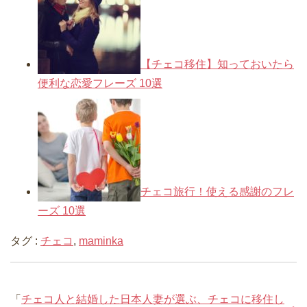
【チェコ移住】知っておいたら
便利な恋愛フレーズ 10選
チェコ旅行！使える感謝のフレ
ーズ 10選
タグ :
チェコ
,
maminka
「
チェコ人と結婚した日本人妻が選ぶ、チェコに移住し