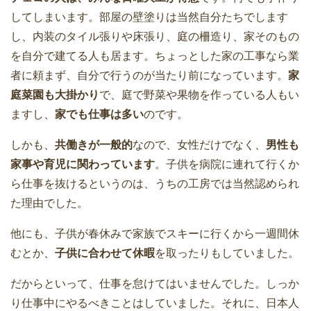
してしまいます。部屋の壁塗りは当然自分たちでします
し、内装のタイル張りや床張り、庭の柵造り、家そのもの
を自分で建てる人も居ます。ちょっとした家の工事なら業
者に頼まず、自分で行うのが当たり前になっています。
家
庭菜園も大掛かり
で、庭で野菜や果物を作っている人もい
ますし、
家でも仕事は多い
のです。
しかも、
共働きが一般的
なので、女性だけでなく、
男性も
家事や育児に関わっています
。子供を病院に連れて行くか
ら仕事を抜けるというのは、うちの工房では当然認められ
た理由でした。
他にも、子供が春休みで家族でスキーに行くから一週間休
むとか、
子供に合わせて休暇
を取ったりもしていました。
だからといって、仕事を怠けてはいませんでした。しっか
り仕事中にやるべきことはしていました。それに、日本人