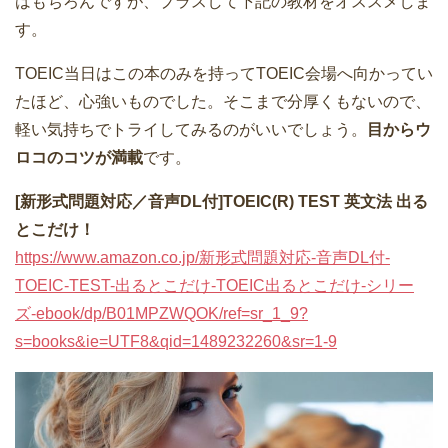
はもちろんですが、プラスして下記の教材をオススメしま
す。
TOEIC当日はこの本のみを持ってTOEIC会場へ向かってい
たほど、心強いものでした。そこまで分厚くもないので、
軽い気持ちでトライしてみるのがいいでしょう。
目からウ
ロコのコツが満載
です。
[新形式問題対応／音声DL付]TOEIC(R) TEST 英文法 出る
とこだけ！
https://www.amazon.co.jp/新形式問題対応-音声DL付-
TOEIC-TEST-出るとこだけ-TOEIC出るとこだけ-シリー
ズ-ebook/dp/B01MPZWQOK/ref=sr_1_9?
s=books&ie=UTF8&qid=1489232260&sr=1-9