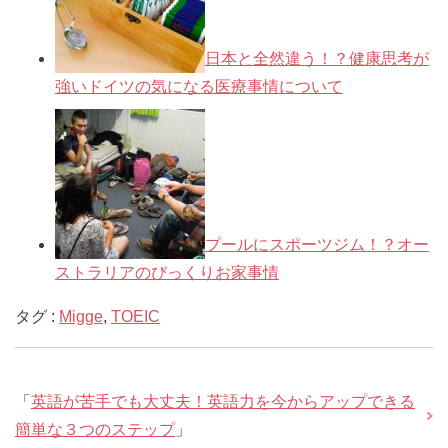
日本と全然違う！？健康思考が
強いドイツの気になる医療事情について
プールにスポーツジム！？オー
ストラリアのびっくりお家事情
タグ :
Migge
,
TOEIC
「
英語が苦手でも大丈夫！英語力を今からアップできる
簡単な３つのステップ
」