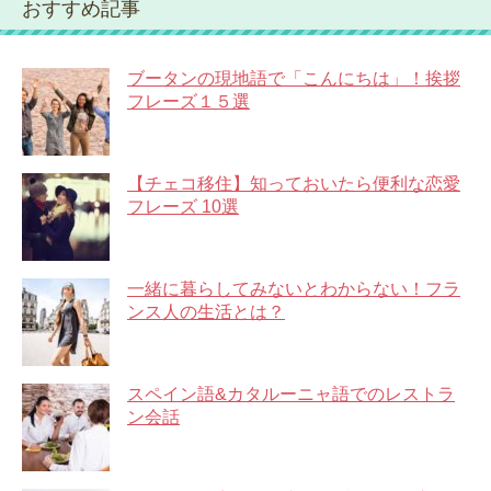
おすすめ記事
ブータンの現地語で「こんにちは」！挨拶
フレーズ１５選
【チェコ移住】知っておいたら便利な恋愛
フレーズ 10選
一緒に暮らしてみないとわからない！フラ
ンス人の生活とは？
スペイン語&カタルーニャ語でのレストラ
ン会話