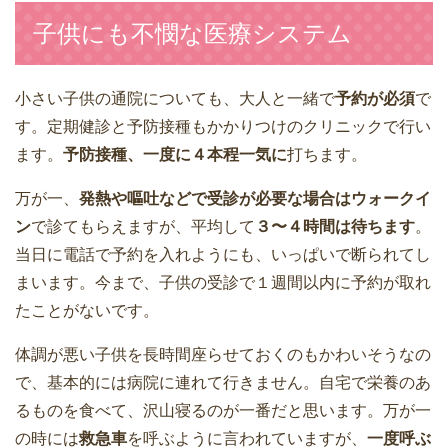
子供にも不憫な医療システム
小さい子供の通院についても、大人と一緒で
予約が必須
で
す。定期健診と予防接種もかかりつけのクリニックで行い
ます。
予防接種、一度に４本程一気に
打ちます。
万が一、
発熱や嘔吐などで受診が必要な場合はウォークイ
ン
で診てもらえますが、平均して
３〜４時間は待ちます
。
当日に電話で予約を入れようにも、いっぱいで断られてし
まいます。今まで、子供の受診で１週間以内に予約が取れ
たことがないです。
体調が悪い子供を長時間座らせておくのもかわいそうなの
で、基本的には病院に連れて行きません。自宅で栄養のあ
るものを食べて、沢山寝るのが一番だと思います。万が一
の時には
救急車
を呼ぶように言われていますが、
一度呼ぶ