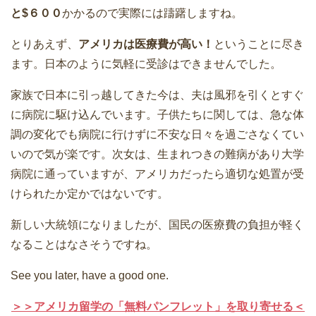
と$６００
かかるので実際には躊躇しますね。
とりあえず、
アメリカは医療費が高い！
ということに尽き
ます。日本のように気軽に受診はできませんでした。
家族で日本に引っ越してきた今は、夫は風邪を引くとすぐ
に病院に駆け込んでいます。子供たちに関しては、急な体
調の変化でも病院に行けずに不安な日々を過ごさなくてい
いので気が楽です。次女は、生まれつきの難病があり大学
病院に通っていますが、アメリカだったら適切な処置が受
けられたか定かではないです。
新しい大統領になりましたが、国民の医療費の負担が軽く
なることはなさそうですね。
See you later, have a good one.
＞＞アメリカ留学の「無料パンフレット」を取り寄せる＜