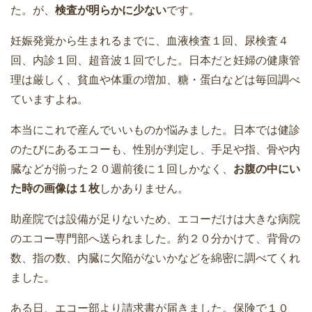
た。が、
検査が明らかに少ない
です。
妊娠発覚から生まれるまでに、血液検査１回、尿検査４
回、内診１回、超音波１回でした。日本だと妊婦の健康管
理は厳しく、貧血や体重の増加、糖・蛋白などは毎回調べ
ていますよね。
本当にこれで産んでいいものか悩みました。日本では健診
のたびにあるエコーも、性別が判定し、手足や指、骨や内
臓などが揃った２０週前後に１回しかなく、
お腹の中にい
た時の画像は１枚
しかありません。
助産院では設備が足りないため、エコーだけは大きな病院
のエコー専門部へ送られました。約２０分かけて、背骨の
数、指の数、内臓に欠陥がないかなどを綿密に調べてくれ
ました。
ある日、エコー部より請求書が届きました。保険で１０