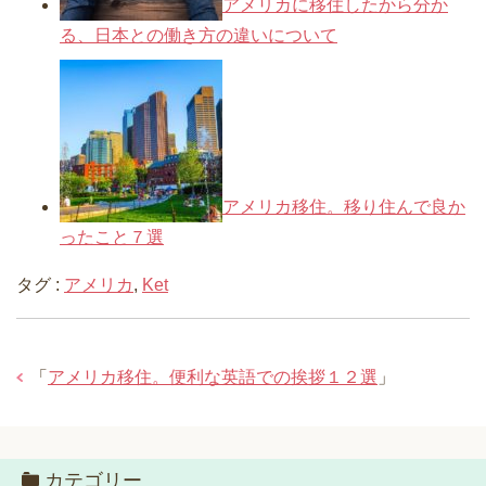
アメリカに移住したから分か
る、日本との働き方の違いについて
アメリカ移住。移り住んで良か
ったこと７選
タグ :
アメリカ
,
Ket
「
アメリカ移住。便利な英語での挨拶１２選
」
カテゴリー