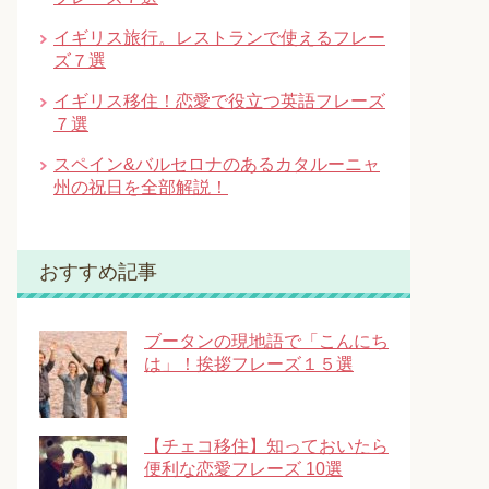
イギリス旅行。レストランで使えるフレー
ズ７選
イギリス移住！恋愛で役立つ英語フレーズ
７選
スペイン&バルセロナのあるカタルーニャ
州の祝日を全部解説！
おすすめ記事
ブータンの現地語で「こんにち
は」！挨拶フレーズ１５選
【チェコ移住】知っておいたら
便利な恋愛フレーズ 10選