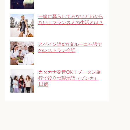
一緒に暮らしてみないとわから
ない！フランス人の生活とは？
スペイン語&カタルーニャ語で
のレストラン会話
カタカナ発音OK！ブータン旅
行で役立つ現地語（ゾンカ）
11選