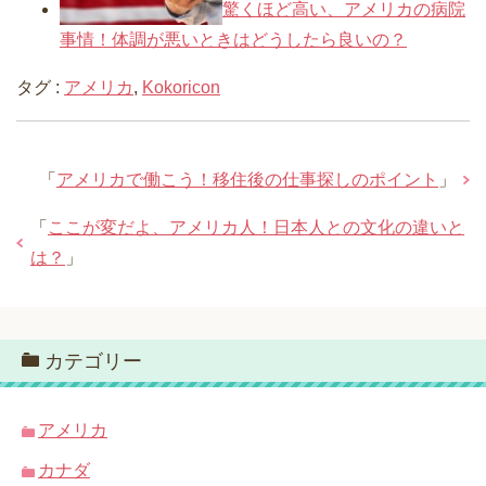
驚くほど高い、アメリカの病院
事情！体調が悪いときはどうしたら良いの？
タグ :
アメリカ
,
Kokoricon
「
アメリカで働こう！移住後の仕事探しのポイント
」
「
ここが変だよ、アメリカ人！日本人との文化の違いと
は？
」
カテゴリー
アメリカ
カナダ